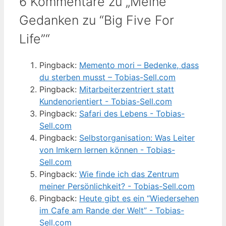
6 Kommentare zu „Meine
Gedanken zu “Big Five For
Life”“
Pingback:
Memento mori – Bedenke, dass
du sterben musst – Tobias-Sell.com
Pingback:
Mitarbeiterzentriert statt
Kundenorientiert - Tobias-Sell.com
Pingback:
Safari des Lebens - Tobias-
Sell.com
Pingback:
Selbstorganisation: Was Leiter
von Imkern lernen können - Tobias-
Sell.com
Pingback:
Wie finde ich das Zentrum
meiner Persönlichkeit? - Tobias-Sell.com
Pingback:
Heute gibt es ein “Wiedersehen
im Cafe am Rande der Welt” - Tobias-
Sell.com