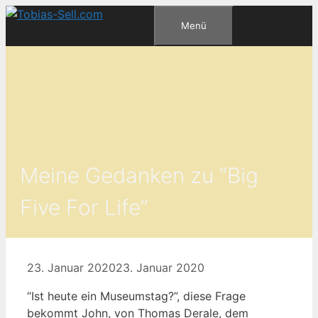
Zum
Menü
Inhalt
springen
Meine Gedanken zu “Big
Five For Life”
23. Januar 2020
23. Januar 2020
“Ist heute ein Museumstag?”, diese Frage
bekommt John, von Thomas Derale, dem