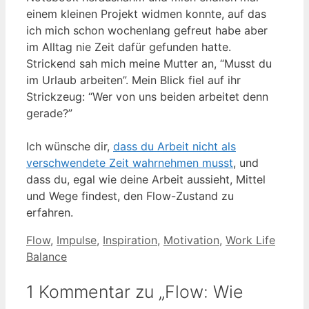
einem kleinen Projekt widmen konnte, auf das
ich mich schon wochenlang gefreut habe aber
im Alltag nie Zeit dafür gefunden hatte.
Strickend sah mich meine Mutter an, “Musst du
im Urlaub arbeiten”. Mein Blick fiel auf ihr
Strickzeug: “Wer von uns beiden arbeitet denn
gerade?”
Ich wünsche dir,
dass du Arbeit nicht als
verschwendete Zeit wahrnehmen musst
, und
dass du, egal wie deine Arbeit aussieht, Mittel
und Wege findest, den Flow-Zustand zu
erfahren.
Schlagwörter
Flow
,
Impulse
,
Inspiration
,
Motivation
,
Work Life
Balance
1 Kommentar zu „Flow: Wie