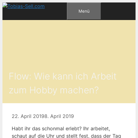
Zum
Menü
Inhalt
springen
Flow: Wie kann ich Arbeit
zum Hobby machen?
22. April 2019
8. April 2019
Habt ihr das schonmal erlebt? Ihr arbeitet,
schaut auf die Uhr und stellt fest, dass der Tag